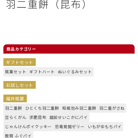
羽二重餅（昆布）
商品カテゴリー
ギフトセット
銘菓セット
ギフトハート
ぬいぐるみセット
お試しセット
福井銘菓
羽二重餅
ひとくち羽二重餅
和紙包み羽二重餅
羽二重がさね
豆らくがん
求肥昆布
越前せいこかにパイ
じゃんけんポイクッキー
恐竜発掘ゼリー
いもがゆもちパイ
敦賀 ふぐパイ