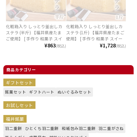
化粧箱入り しっとり釜出しカ
化粧箱入り しっとり釜出しカ
ステラ (半斤) 【福井県産たま
ステラ (1斤) 【福井県産たまご
ご使用】 [ 手作り 和菓子 スイ
使用】 [ 手作り 和菓子 スイー
ーツ ギフト かすてら 手土産 贈
¥863
ツ ギフト かすてら 手土産 贈り
¥1,728
(税込)
(税込)
り物 ご贈答 ]
物 ご贈答 ]
商品カテゴリー
ギフトセット
銘菓セット
ギフトハート
ぬいぐるみセット
お試しセット
福井銘菓
羽二重餅
ひとくち羽二重餅
和紙包み羽二重餅
羽二重がさね