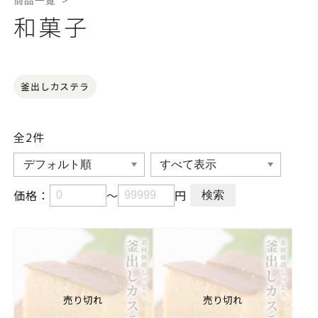
和菓子
釜出しカステラ
全2
件
価格：
～
円
売り切れ
売り切れ