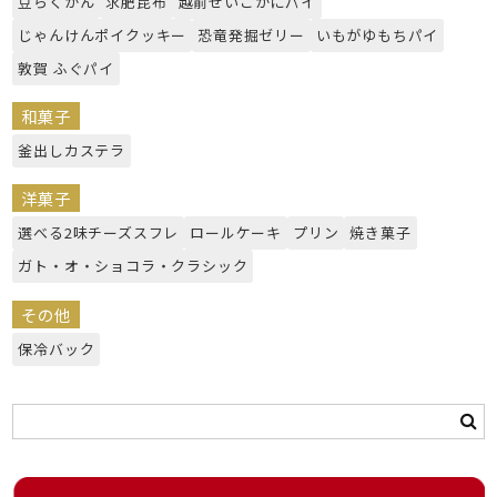
豆らくがん
求肥昆布
越前せいこかにパイ
じゃんけんポイクッキー
恐竜発掘ゼリー
いもがゆもちパイ
敦賀 ふぐパイ
和菓子
釜出しカステラ
洋菓子
選べる2味チーズスフレ
ロールケーキ
プリン
焼き菓子
ガト・オ・ショコラ・クラシック
その他
保冷バック