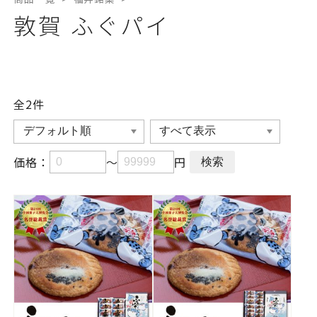
敦賀 ふぐパイ
全2
件
価格：
～
円