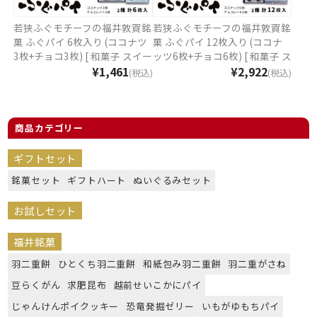
若狭ふぐモチーフの福井敦賀銘
若狭ふぐモチーフの福井敦賀銘
菓 ふぐパイ 6枚入り (ココナツ
菓 ふぐパイ 12枚入り (ココナ
3枚+チョコ3枚) [ 和菓子 スイー
ッツ6枚+チョコ6枚) [ 和菓子 ス
ツ お菓子 ギフト プレゼント 贈
¥1,461
イーツ お菓子 ギフト プレゼン
¥2,922
(税込)
(税込)
り物 おやつ お土産 手土産 福井
ト 贈り物 おやつ お土産 手土産
福井銘菓 福井土産 ]
福井 福井銘菓 福井土産 ]
商品カテゴリー
ギフトセット
銘菓セット
ギフトハート
ぬいぐるみセット
お試しセット
福井銘菓
羽二重餅
ひとくち羽二重餅
和紙包み羽二重餅
羽二重がさね
豆らくがん
求肥昆布
越前せいこかにパイ
じゃんけんポイクッキー
恐竜発掘ゼリー
いもがゆもちパイ