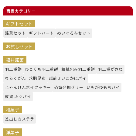
商品カテゴリー
ギフトセット
銘菓セット
ギフトハート
ぬいぐるみセット
お試しセット
福井銘菓
羽二重餅
ひとくち羽二重餅
和紙包み羽二重餅
羽二重がさね
豆らくがん
求肥昆布
越前せいこかにパイ
じゃんけんポイクッキー
恐竜発掘ゼリー
いもがゆもちパイ
敦賀 ふぐパイ
和菓子
釜出しカステラ
洋菓子