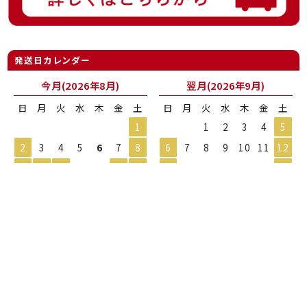
発送日カレンダー
今月(2026年8月)
翌月(2026年9月)
日
月
火
水
木
金
土
日
月
火
水
木
金
土
1
1
2
3
4
5
2
3
4
5
6
7
8
6
7
8
9
10
11
12
9
10
11
12
13
14
15
13
14
15
16
17
18
19
16
17
18
19
20
21
22
20
21
22
23
24
25
26
23
24
25
26
27
28
29
27
28
29
30
30
31
●
発送業務休業日
・
お買い物ガイド
・
カートの中を見る
・
会員マイページ