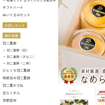
銘菓セット 豆らくがんと求肥昆布
ギフトハート
ぬいぐるみセット
お試しセット
福井銘菓
羽二重餅
羽二重餅（白）
羽二重餅（きなこ）
羽二重餅（二味）
ひとくち羽二重餅
和紙包み羽二重餅
羽二重がさね
豆らくがん
求肥昆布