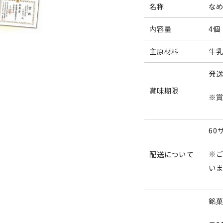
名称
な
内容量
4個
主原材料
牛
発送
賞味期限
※
60
※
配送について
い
銘菓