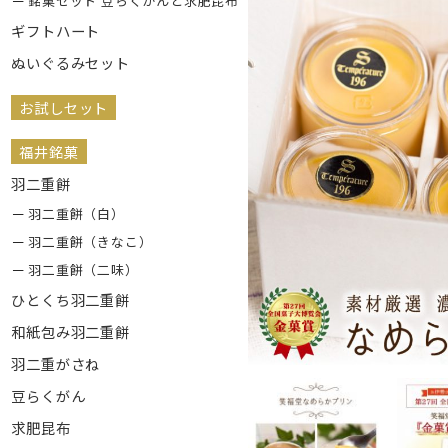
銘菓セット 豆らくがんと求肥昆布
ギフトハート
ぬいぐるみセット
お試しセット
福井銘菓
羽二重餅
羽二重餅（白）
羽二重餅（きなこ）
羽二重餅（二味）
ひとくち羽二重餅
和紙包み羽二重餅
羽二重がさね
豆らくがん
求肥昆布