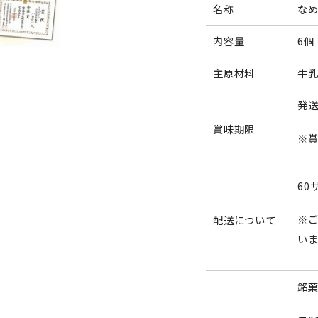
名称
な
内容量
6個
主原材料
牛
発送
賞味期限
※
60
※
配送について
い
銘菓