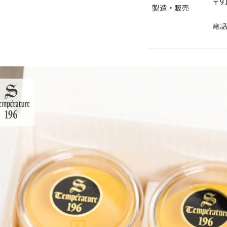
〒9
製造・販売
電話