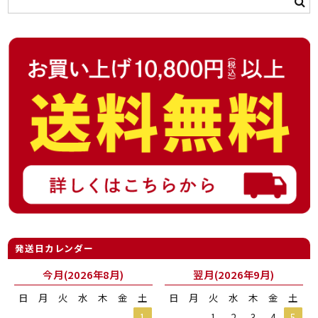
発送日カレンダー
今月(2026年8月)
翌月(2026年9月)
日
月
火
水
木
金
土
日
月
火
水
木
金
土
1
1
2
3
4
5