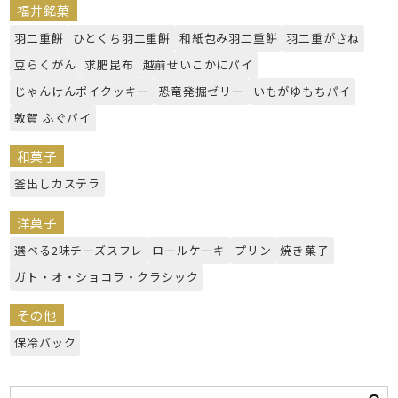
福井銘菓
羽二重餅
ひとくち羽二重餅
和紙包み羽二重餅
羽二重がさね
豆らくがん
求肥昆布
越前せいこかにパイ
じゃんけんポイクッキー
恐竜発掘ゼリー
いもがゆもちパイ
敦賀 ふぐパイ
和菓子
釜出しカステラ
洋菓子
選べる2味チーズスフレ
ロールケーキ
プリン
焼き菓子
ガト・オ・ショコラ・クラシック
その他
保冷バック