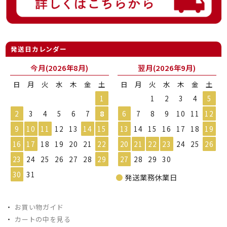
発送日カレンダー
今月(2026年8月)
翌月(2026年9月)
日
月
火
水
木
金
土
日
月
火
水
木
金
土
1
1
2
3
4
5
2
3
4
5
6
7
8
6
7
8
9
10
11
12
9
10
11
12
13
14
15
13
14
15
16
17
18
19
16
17
18
19
20
21
22
20
21
22
23
24
25
26
23
24
25
26
27
28
29
27
28
29
30
30
31
●
発送業務休業日
・
お買い物ガイド
・
カートの中を見る