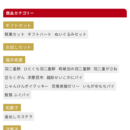
商品カテゴリー
ギフトセット
銘菓セット
ギフトハート
ぬいぐるみセット
お試しセット
福井銘菓
羽二重餅
ひとくち羽二重餅
和紙包み羽二重餅
羽二重がさね
豆らくがん
求肥昆布
越前せいこかにパイ
じゃんけんポイクッキー
恐竜発掘ゼリー
いもがゆもちパイ
敦賀 ふぐパイ
和菓子
釜出しカステラ
洋菓子