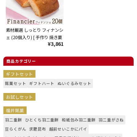
素材厳選 しっとり フィナンシ
ェ (20個入り) [ 手作り 焼き菓
¥3,861
子 スイーツ ギフト 贈り物 お
やつ 手土産 ]
商品カテゴリー
ギフトセット
銘菓セット
ギフトハート
ぬいぐるみセット
お試しセット
福井銘菓
羽二重餅
ひとくち羽二重餅
和紙包み羽二重餅
羽二重がさね
豆らくがん
求肥昆布
越前せいこかにパイ