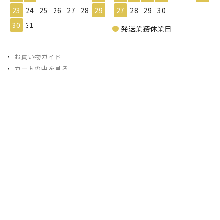
23
24
25
26
27
28
29
27
28
29
30
30
31
●
発送業務休業日
・
お買い物ガイド
・
カートの中を見る
・
会員マイページ
〒914-0812 福井県敦賀市昭和町2-21-31
TEL.0770-22-4747
FAX.0770-22-6400
お問い合わせ対応時間：12:30-19:30（土日祝除く）
※午前中は電話に出られない場合がございますのでご了承ください