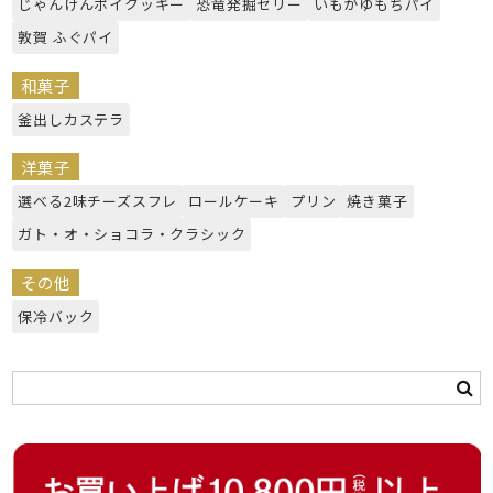
じゃんけんポイクッキー
恐竜発掘ゼリー
いもがゆもちパイ
敦賀 ふぐパイ
和菓子
釜出しカステラ
洋菓子
選べる2味チーズスフレ
ロールケーキ
プリン
焼き菓子
ガト・オ・ショコラ・クラシック
その他
保冷バック