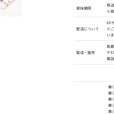
発送
賞味期限
※
60
配送について
※
い
銘菓
製造・販売
〒9
電話
■
■
■
■
■