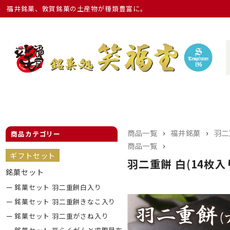
福井銘菓、敦賀銘菓の土産物が種類豊富に。
›
›
商品一覧
福井銘菓
羽二
商品カテゴリー
›
商品一覧
ギフトセット
羽二重餅 白(14枚入
銘菓セット
銘菓セット 羽二重餅白入り
銘菓セット 羽二重餅きなこ入り
銘菓セット 羽二重がさね入り