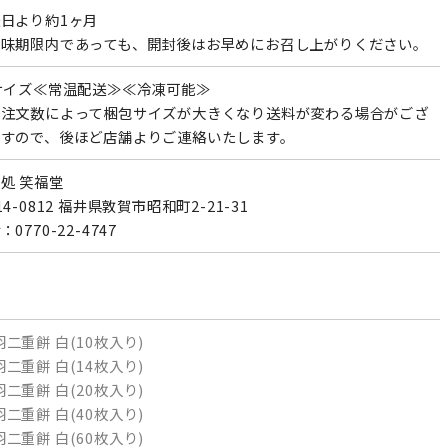
日より約1ヶ月
賞味期限内であっても、開封後はお早めにお召し上がりください。
サイズ≪常温配送≫≪冷凍可能≫
ご注文数によって梱包サイズが大きくなり送料が変わる場合がござ
ますので、後ほど店舗よりご連絡いたします。
処 笑福堂
14-0812 福井県敦賀市昭和町2-21-31
：0770-22-4747
羽二重餅 白(10枚入り)
羽二重餅 白(14枚入り)
羽二重餅 白(20枚入り)
羽二重餅 白(40枚入り)
羽二重餅 白(60枚入り)