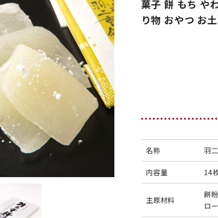
菓子 餅 もち や
り物 おやつ お土
名称
羽二
内容量
14
餅粉
主原材料
ロ