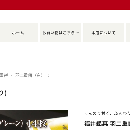
ホーム
お買い物はこちら
本店について
›
›
重餅
羽二重餅（白）
り)
ほんのり甘く、ふんわ
福井銘菓 羽二重餅