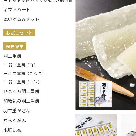
銘菓セット 豆らくがんと求肥昆布
ギフトハート
ぬいぐるみセット
お試しセット
福井銘菓
羽二重餅
羽二重餅（白）
羽二重餅（きなこ）
羽二重餅（二味）
ひとくち羽二重餅
和紙包み羽二重餅
羽二重がさね
豆らくがん
求肥昆布