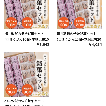
福井敦賀の伝統銘菓セット
福井敦賀の伝統銘菓セット
(豆らくがん10個+求肥昆布10
(豆らくがん20個+求肥昆布20
¥2,042
¥4,084
枚) 【かたいお菓子】 [ 和菓子
枚) 【かたいお菓子】 [ 和菓子
スイーツ お菓子 ギフト プレ
スイーツ お菓子 ギフト プレ
ゼント 贈り物 おやつ お土産
ゼント 贈り物 おやつ お土産
手土産 福井 福井銘菓 福井土
手土産 福井 福井銘菓 福井土
産 ]
産 ]
福井敦賀の伝統銘菓セット