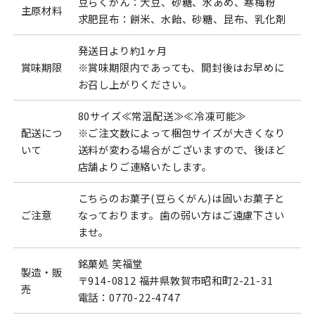
豆らくがん：大豆、砂糖、水あめ、寒梅粉
主原材料
求肥昆布：餅米、水飴、砂糖、昆布、乳化剤
発送日より約1ヶ月
賞味期限
※賞味期限内であっても、開封後はお早めに
お召し上がりください。
80サイズ≪常温配送≫≪冷凍可能≫
配送につ
※ご注文数によって梱包サイズが大きくなり
いて
送料が変わる場合がございますので、後ほど
店舗よりご連絡いたします。
こちらのお菓子(豆らくがん)は固いお菓子と
ご注意
なっております。歯の弱い方はご遠慮下さい
ませ。
銘菓処 笑福堂
製造・販
〒914-0812 福井県敦賀市昭和町2-21-31
売
電話：0770-22-4747