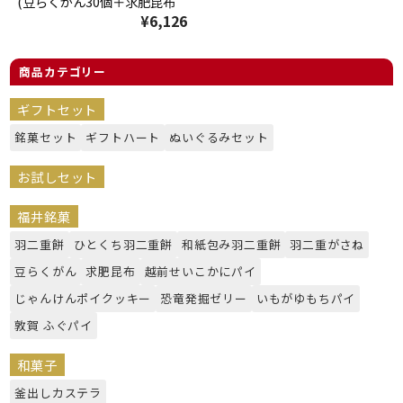
(豆らくがん30個＋求肥昆布
¥6,126
30枚) 【かたいお菓子】 [ 和
菓子 スイーツ お菓子 ギフト
プレゼント 贈り物 おやつ お
商品カテゴリー
土産 手土産 福井 福井銘菓 福
井土産 ]
ギフトセット
銘菓セット
ギフトハート
ぬいぐるみセット
お試しセット
福井銘菓
羽二重餅
ひとくち羽二重餅
和紙包み羽二重餅
羽二重がさね
豆らくがん
求肥昆布
越前せいこかにパイ
じゃんけんポイクッキー
恐竜発掘ゼリー
いもがゆもちパイ
敦賀 ふぐパイ
和菓子
釜出しカステラ