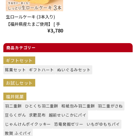
生ロールケーキ (3本入り)
【福井県産たまご使用】 [ 手
¥3,780
作り 洋菓子 スイーツ ロール
ケーキ ギフト 贈り物 おやつ
手土産 ] 冷凍配送
商品カテゴリー
ギフトセット
銘菓セット
ギフトハート
ぬいぐるみセット
お試しセット
福井銘菓
羽二重餅
ひとくち羽二重餅
和紙包み羽二重餅
羽二重がさね
豆らくがん
求肥昆布
越前せいこかにパイ
じゃんけんポイクッキー
恐竜発掘ゼリー
いもがゆもちパイ
敦賀 ふぐパイ