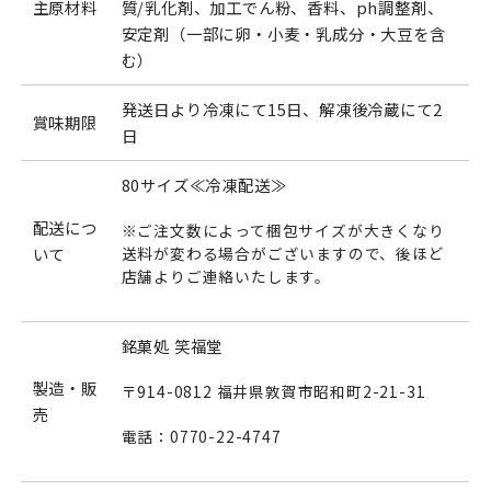
主原材料
質/乳化剤、加工でん粉、香料、ph調整剤、
安定剤（一部に卵・小麦・乳成分・大豆を含
む）
発送日より冷凍にて15日、解凍後冷蔵にて2
賞味期限
日
80サイズ≪冷凍配送≫
配送につ
※ご注文数によって梱包サイズが大きくなり
いて
送料が変わる場合がございますので、後ほど
店舗よりご連絡いたします。
銘菓処 笑福堂
製造・販
〒914-0812 福井県敦賀市昭和町2-21-31
売
電話：0770-22-4747